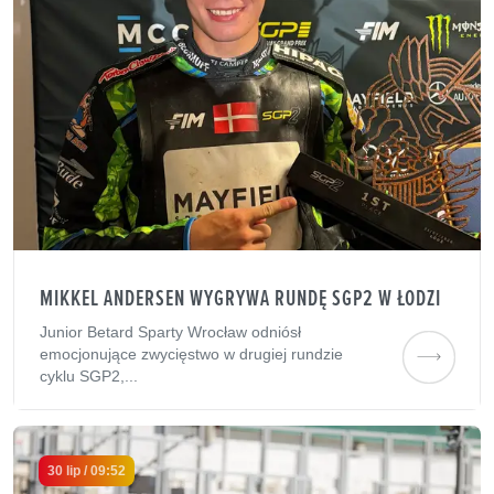
MIKKEL ANDERSEN WYGRYWA RUNDĘ SGP2 W ŁODZI
Junior Betard Sparty Wrocław odniósł
emocjonujące zwycięstwo w drugiej rundzie
cyklu SGP2,...
30 lip / 09:52