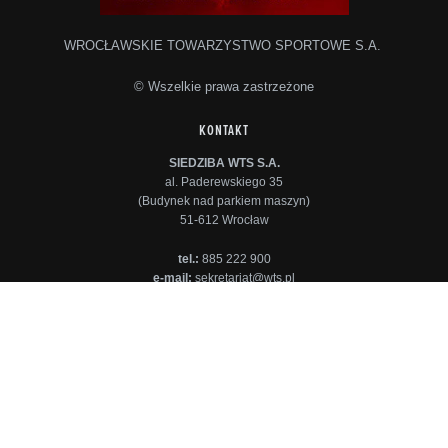
WROCŁAWSKIE TOWARZYSTWO SPORTOWE S.A.
© Wszelkie prawa zastrzeżone
KONTAKT
SIEDZIBA WTS S.A.
al. Paderewskiego 35
(Budynek nad parkiem maszyn)
51-612 Wrocław
tel.:
885 222 900
e-mail:
sekretariat@wts.pl
INFORMACJE
Pracownicy
Stadion Olimpijski
Sponsorzy
Kontakt
FAQ