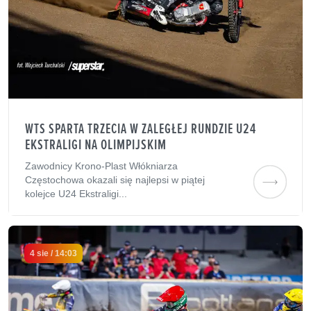
WTS SPARTA TRZECIA W ZALEGŁEJ RUNDZIE U24
EKSTRALIGI NA OLIMPIJSKIM
Zawodnicy Krono-Plast Włókniarza
Częstochowa okazali się najlepsi w piątej
kolejce U24 Ekstraligi...
4 sie / 14:03