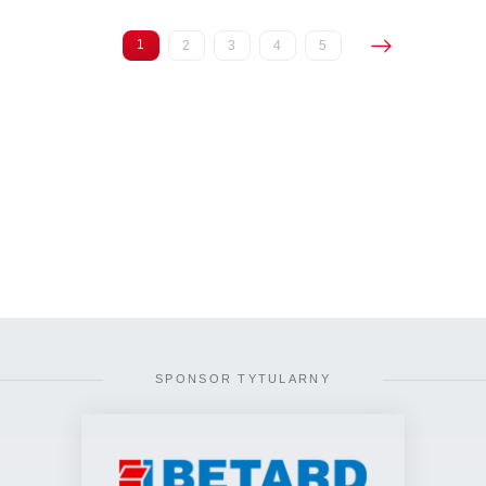
1
2
3
4
5
(current)
SPONSOR TYTULARNY