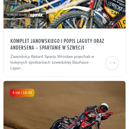
KOMPLET JANOWSKIEGO I POPIS LAGUTY ORAZ
ANDERSENA – SPARTANIE W SZWECJI
Zawodnicy Betard Sparty Wrocław pojechali w
kolejnych spotkaniach szwedzkiej Bauhaus-
Ligan...
4 sie / 18:48