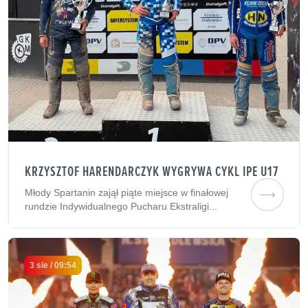
KRZYSZTOF HARENDARCZYK WYGRYWA CYKL IPE U17
Młody Spartanin zajął piąte miejsce w finałowej
rundzie Indywidualnego Pucharu Ekstraligi...
3 sie / 09:54