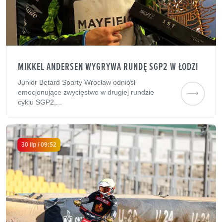
MIKKEL ANDERSEN WYGRYWA RUNDĘ SGP2 W ŁODZI
Junior Betard Sparty Wrocław odniósł
emocjonujące zwycięstwo w drugiej rundzie
cyklu SGP2,...
30 lip / 09:52