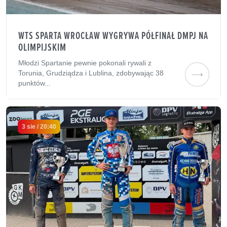
WTS SPARTA WROCŁAW WYGRYWA PÓŁFINAŁ DMPJ NA
OLIMPIJSKIM
Młodzi Spartanie pewnie pokonali rywali z
Torunia, Grudziądza i Lublina, zdobywając 38
punktów...
3 sie / 20:40