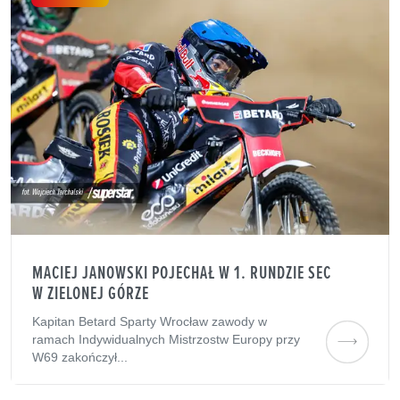
MACIEJ JANOWSKI POJECHAŁ W 1. RUNDZIE SEC
W ZIELONEJ GÓRZE
Kapitan Betard Sparty Wrocław zawody w
ramach Indywidualnych Mistrzostw Europy przy
W69 zakończył...