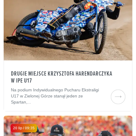
DRUGIE MIEJSCE KRZYSZTOFA HARENDARCZYKA
W IPE U17
Na podium Indywidualnego Pucharu Ekstraligi
U17 w Zielonej Górze stanął jeden ze
Spartan,...
20 lip / 09:35