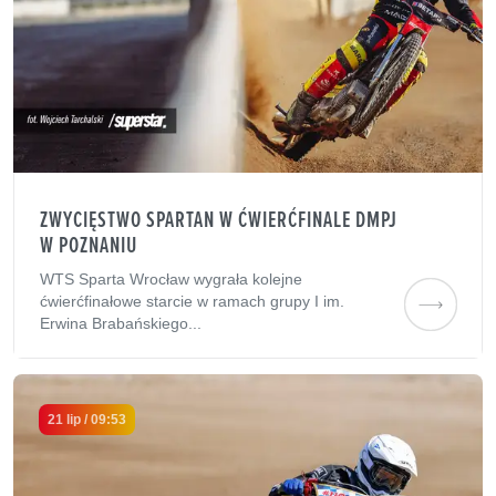
ZWYCIĘSTWO SPARTAN W ĆWIERĆFINALE DMPJ
W POZNANIU
WTS Sparta Wrocław wygrała kolejne
ćwierćfinałowe starcie w ramach grupy I im.
Erwina Brabańskiego...
21 lip / 09:53