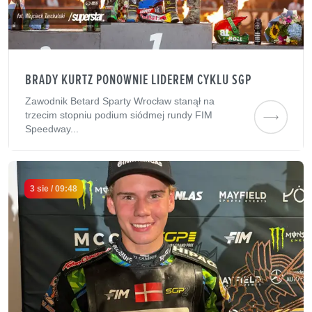
BRADY KURTZ PONOWNIE LIDEREM CYKLU SGP
Zawodnik Betard Sparty Wrocław stanął na
trzecim stopniu podium siódmej rundy FIM
Speedway...
3 sie / 09:48