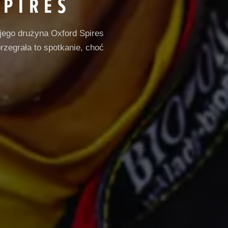
SPIRES
jego drużyna Oxford Spires
rzegrała to spotkanie, choć