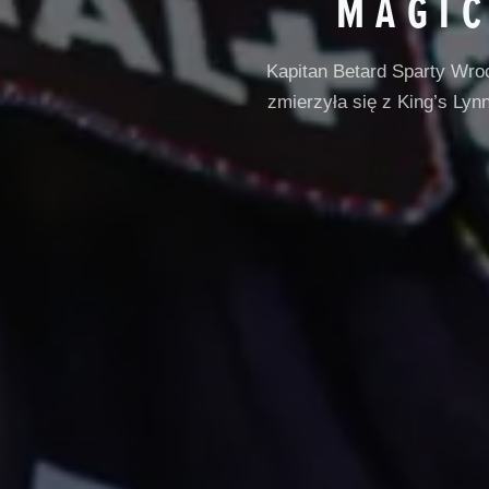
MAGIC
Kapitan Betard Sparty Wro
zmierzyła się z King’s Lyn