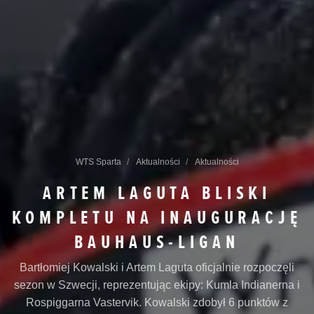
WTS Sparta
Aktualności
Aktualności
ARTEM LAGUTA BLISKI
KOMPLETU NA INAUGURACJĘ
BAUHAUS-LIGAN
Bartłomiej Kowalski i Artem Laguta oficjalnie rozpoczęli
sezon w Szwecji, reprezentując ekipy: Kumla Indianerna i
Rospiggarna Vastervik. Kowalski zdobył 6 punktów z