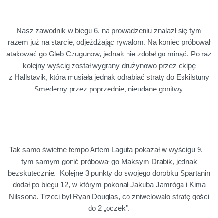
Nasz zawodnik w biegu 6. na prowadzeniu znalazł się tym
razem już na starcie, odjeżdżając rywalom. Na koniec próbował
atakować go Gleb Czugunow, jednak nie zdołał go minąć. Po raz
kolejny wyścig został wygrany drużynowo przez ekipę
z Hallstavik, która musiała jednak odrabiać straty do Eskilstuny
Smederny przez poprzednie, nieudane gonitwy.
Tak samo świetne tempo Artem Laguta pokazał w wyścigu 9. –
tym samym gonić próbował go Maksym Drabik, jednak
bezskutecznie. Kolejne 3 punkty do swojego dorobku Spartanin
dodał po biegu 12, w którym pokonał Jakuba Jamróga i Kima
Nilssona. Trzeci był Ryan Douglas, co zniwelowało stratę gości
do 2 „oczek”.