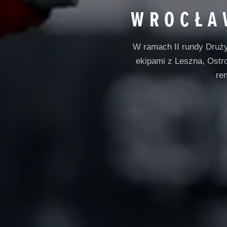
WROCŁA
W ramach II rundy Druż
ekipami z Leszna, Ostro
re