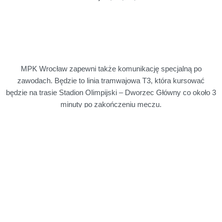
MPK Wrocław zapewni także komunikację specjalną po
zawodach. Będzie to linia tramwajowa T3, która kursować
będzie na trasie Stadion Olimpijski – Dworzec Główny co około 3
minuty po zakończeniu meczu.
W przypadku korzystania z własnego transportu, polecamy
parking na Polach Marsowych Stadionu Olimpijskiego (wjazd od
ulicy Mickiewicza). Informujemy, że parking jest płatny, cena to
10 zł. Płatność: gotówką lub kartą.