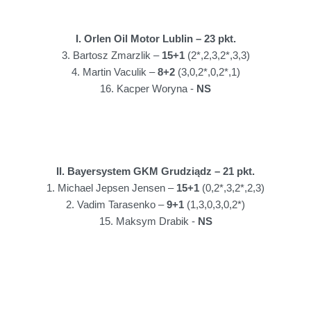
I. Orlen Oil Motor Lublin – 23 pkt.
3. Bartosz Zmarzlik –
15+1
(2*,2,3,2*,3,3)
4. Martin Vaculik –
8+2
(3,0,2*,0,2*,1)
16. Kacper Woryna -
NS
II. Bayersystem GKM Grudziądz – 21 pkt.
1. Michael Jepsen Jensen –
15+1
(0,2*,3,2*,2,3)
2. Vadim Tarasenko –
9+1
(1,3,0,3,0,2*)
15. Maksym Drabik -
NS
III. Betard Sparta Wrocław – 19+3 pkt.