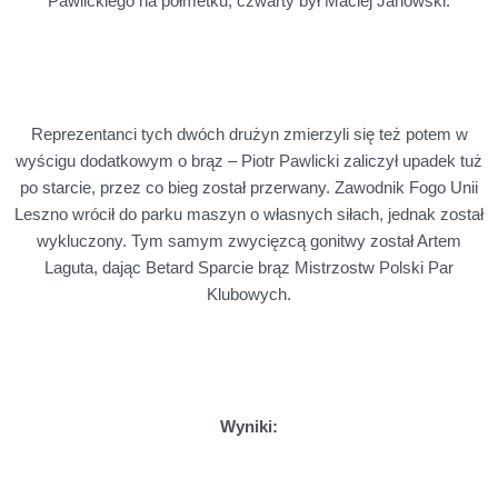
Pawlickiego na półmetku; czwarty był Maciej Janowski.
Reprezentanci tych dwóch drużyn zmierzyli się też potem w
wyścigu dodatkowym o brąz – Piotr Pawlicki zaliczył upadek tuż
po starcie, przez co bieg został przerwany. Zawodnik Fogo Unii
Leszno wrócił do parku maszyn o własnych siłach, jednak został
wykluczony. Tym samym zwycięzcą gonitwy został Artem
Laguta, dając Betard Sparcie brąz Mistrzostw Polski Par
Klubowych.
Wyniki: