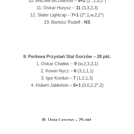
10. Mitchell McDiarmid –
5+2
(2*,1,u,2*)
11. Oskar Hurysz –
11
(3,3,2,3)
12. Slater Lightcap –
7+1
(2*,1,w,2,2*)
19. Bartosz Rudolf -
NS
II. Perłowa Przystań Stal Gorzów – 28 pkt.
1. Oskar Chatłas –
9
(w,2,3,3,1)
2. Kewin Nycz –
6
(3,1,1,1)
3. Igor Kordun –
7
(1,2,1,3)
4. Hubert Jabłoński –
6+1
(0,0,2,2*,2)
III. Unia Leszno – 25 pkt.
5. Emil Konieczny –
4+1
(w,3,1*,u)