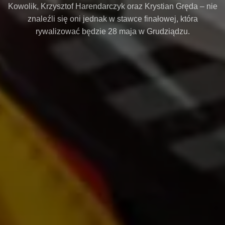
Kowolik, Krzysztof Harendarczyk oraz Krystian Gręda – nie
znaleźli się oni jednak w stawce finałowej, która
rywalizować będzie 28 maja w Grudziądzu.