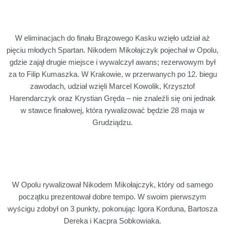
W eliminacjach do finału Brązowego Kasku wzięło udział aż
pięciu młodych Spartan. Nikodem Mikołajczyk pojechał w Opolu,
gdzie zajął drugie miejsce i wywalczył awans; rezerwowym był
za to Filip Kumaszka. W Krakowie, w przerwanych po 12. biegu
zawodach, udział wzięli Marcel Kowolik, Krzysztof
Harendarczyk oraz Krystian Gręda – nie znaleźli się oni jednak
w stawce finałowej, która rywalizować będzie 28 maja w
Grudziądzu.
W Opolu rywalizował Nikodem Mikołajczyk, który od samego
początku prezentował dobre tempo. W swoim pierwszym
wyścigu zdobył on 3 punkty, pokonując Igora Korduna, Bartosza
Dereka i Kacpra Sobkowiaka.