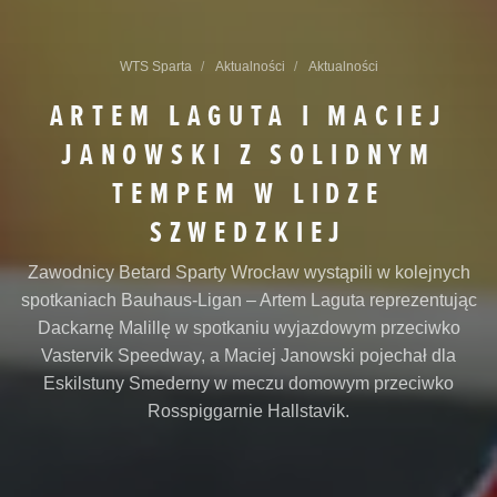
WTS Sparta
Aktualności
Aktualności
ARTEM LAGUTA I MACIEJ
JANOWSKI Z SOLIDNYM
TEMPEM W LIDZE
SZWEDZKIEJ
Zawodnicy Betard Sparty Wrocław wystąpili w kolejnych
spotkaniach Bauhaus-Ligan – Artem Laguta reprezentując
Dackarnę Malillę w spotkaniu wyjazdowym przeciwko
Vastervik Speedway, a Maciej Janowski pojechał dla
Eskilstuny Smederny w meczu domowym przeciwko
Rosspiggarnie Hallstavik.