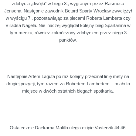
zdobycia „dwójki” w biegu 3., wygranym przez Rasmusa
Jensena. Następnie zawodnik Betard Sparty Wrocław zwyciężył
w wyścigu 7., pozostawiając za plecami Roberta Lamberta czy
Villadsa Nagela. Nie inaczej wyglądał kolejny bieg Spartanina w
tym meczu, również zakończony zdobyciem przez niego 3
punktów.
Następnie Artem Laguta po raz kolejny przecinał linię mety na
drugiej pozycji, tym razem za Robertem Lambertem – miało to
miejsce w dwóch ostatnich biegach spotkania.
Ostatecznie Dackarna Malilla uległa ekipie Vastervik 44:46.