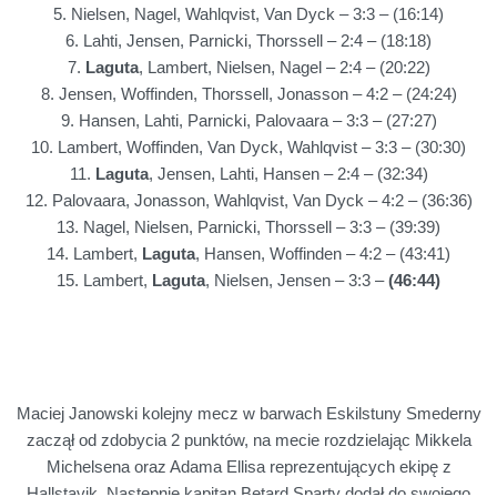
5. Nielsen, Nagel, Wahlqvist, Van Dyck – 3:3 – (16:14)
6. Lahti, Jensen, Parnicki, Thorssell – 2:4 – (18:18)
7.
Laguta
, Lambert, Nielsen, Nagel – 2:4 – (20:22)
8. Jensen, Woffinden, Thorssell, Jonasson – 4:2 – (24:24)
9. Hansen, Lahti, Parnicki, Palovaara – 3:3 – (27:27)
10. Lambert, Woffinden, Van Dyck, Wahlqvist – 3:3 – (30:30)
11.
Laguta
, Jensen, Lahti, Hansen – 2:4 – (32:34)
12. Palovaara, Jonasson, Wahlqvist, Van Dyck – 4:2 – (36:36)
13. Nagel, Nielsen, Parnicki, Thorssell – 3:3 – (39:39)
14. Lambert,
Laguta
, Hansen, Woffinden – 4:2 – (43:41)
15. Lambert,
Laguta
, Nielsen, Jensen – 3:3 –
(46:44)
Maciej Janowski kolejny mecz w barwach Eskilstuny Smederny
zaczął od zdobycia 2 punktów, na mecie rozdzielając Mikkela
Michelsena oraz Adama Ellisa reprezentujących ekipę z
Hallstavik.
Następnie kapitan Betard Sparty dodał do swojego