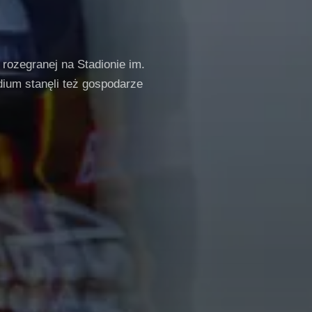
rozegranej na Stadionie im.
dium stanęli też gospodarze