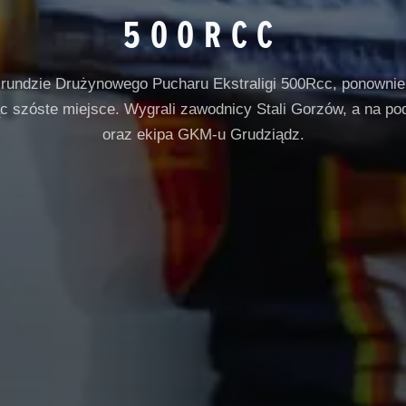
500RCC
ej rundzie Drużynowego Pucharu Ekstraligi 500Rcc, ponownie 
 szóste miejsce. Wygrali zawodnicy Stali Gorzów, a na po
oraz ekipa GKM-u Grudziądz.