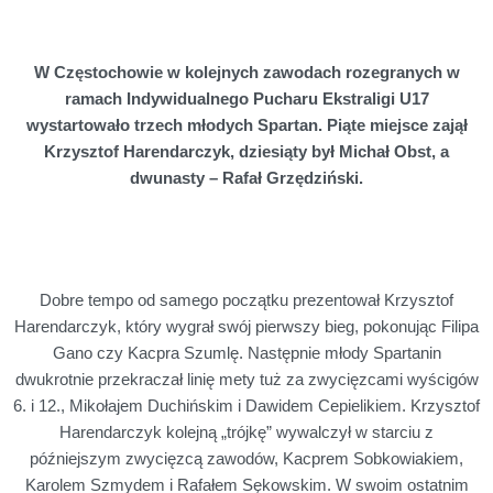
W Częstochowie w kolejnych zawodach rozegranych w
ramach Indywidualnego Pucharu Ekstraligi U17
wystartowało trzech młodych Spartan. Piąte miejsce zajął
Krzysztof Harendarczyk, dziesiąty był Michał Obst, a
dwunasty – Rafał Grzędziński.
Dobre tempo od samego początku prezentował Krzysztof
Harendarczyk, który wygrał swój pierwszy bieg, pokonując Filipa
Gano czy Kacpra Szumlę. Następnie młody Spartanin
dwukrotnie przekraczał linię mety tuż za zwycięzcami wyścigów
6. i 12., Mikołajem Duchińskim i Dawidem Cepielikiem. Krzysztof
Harendarczyk kolejną „trójkę” wywalczył w starciu z
późniejszym zwycięzcą zawodów, Kacprem Sobkowiakiem,
Karolem Szmydem i Rafałem Sękowskim. W swoim ostatnim