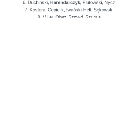
6. Duchiński,
Harendarczyk
, Plutowski, Nycz
7. Kostera, Cepielik, Iwański-Helt, Sękowski
8. Miller,
Obst
, Szmyd, Szumla
9. Szmyd, Duchiński, Iwański-Helt,
Grzędziński
10. Sobkowiak, Kostera, Nycz, Szumla
11. Gano, Plutowski, Miller, Sękowski
12. Cepielik,
Harendarczyk, Obst
, Kordun (d)
13. Plutowski,
Grzędziński
, Cepielik, Szumla
14. Kordun, Miller, Nycz, Iwański-Helt
15.
Harendarczyk
, Sobkowiak, Szmyd, Sekowski
16. Kostera, Duchiński, Gano,
Obst
17. Kostera, Miller,
Harendarczyk, Grzędziński
18. Cepielik, Gano, Nycz, Szmyd
19. Kordun, Duchiński, Sękowski, Szumla
20. Sobkowiak, Plutowski, Iwański-Helt,
Obst