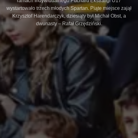
ramach Indywidualnego Pucharu Ekstraligi U17
wystartowało trzech młodych Spartan. Piąte miejsce zajął
Krzysztof Harendarczyk, dziesiąty był Michał Obst, a
dwunasty – Rafał Grzędziński.