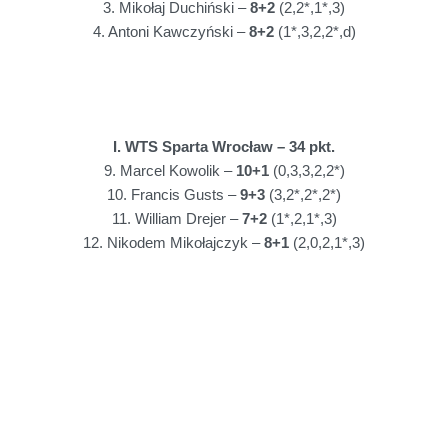
3. Mikołaj Duchiński –
8+2
(2,2*,1*,3)
4. Antoni Kawczyński –
8+2
(1*,3,2,2*,d)
I. WTS Sparta Wrocław – 34 pkt.
9. Marcel Kowolik –
10+1
(0,3,3,2,2*)
10. Francis Gusts –
9+3
(3,2*,2*,2*)
11. William Drejer –
7+2
(1*,2,1*,3)
12. Nikodem Mikołajczyk –
8+1
(2,0,2,1*,3)
III. Krono-Plast Włókniarz Częstochowa – 20 pkt.
13. Szymon Ludwiczak –
0
(0,0,0,0,0)
14. Kacper Halkiewicz –
9
(3,2,1,3)
15. Franciszek Karczewski –
2+1
(0,0,2*,0)