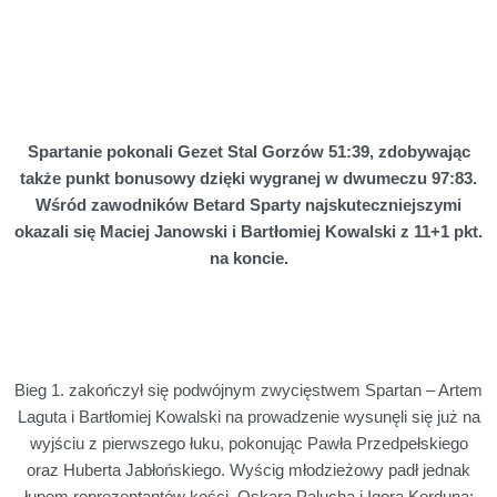
Spartanie pokonali Gezet Stal Gorzów 51:39, zdobywając
także punkt bonusowy dzięki wygranej w dwumeczu 97:83.
Wśród zawodników Betard Sparty najskuteczniejszymi
okazali się Maciej Janowski i Bartłomiej Kowalski z 11+1 pkt.
na koncie.
Bieg 1. zakończył się podwójnym zwycięstwem Spartan – Artem
Laguta i Bartłomiej Kowalski na prowadzenie wysunęli się już na
wyjściu z pierwszego łuku, pokonując Pawła Przedpełskiego
oraz Huberta Jabłońskiego. Wyścig młodzieżowy padł jednak
łupem reprezentantów kości, Oskara Palucha i Igora Korduna;