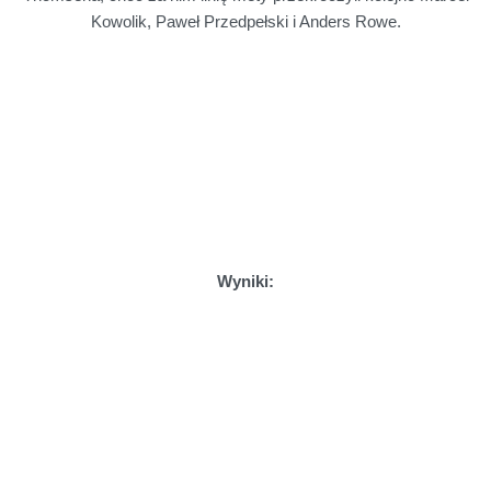
Kowolik, Paweł Przedpełski i Anders Rowe.
Wyniki:
Betard Sparta Wrocław – 51 pkt.
9. Artem Laguta –
10
(3,3,1,3,-,-)
10. Maciej Janowski –
11+1
(3,3,2*,3,-)