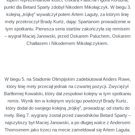
punkt dla Betard Sparty zdobył Nikodem Mikołajczyk. W biegu 3.
kolejną „trójkę” wywalczył potem Artem Laguty, za którym linię
mety przekroczył Brady Kurtz, dając Spartanom prowadzenie w
tym spotkaniu. Pierwsza seria startów zakończyła się remisem
– wygrał Maciej Janowski, przed Oskarem Paluchem, Oskarem
Chatłasem i Nikodemem Mikołajczykiem.
W biegu 5. na Stadionie Olimpijskim zadebiutował Anders Rowe,
który linię mety przeciął jednak na czwartej pozycji. Zwyciężył
Bartłomiej Kowalski, który dał zespołowi kolejny w tym spotkaniu
remis. Wynik ten w kolejnym wyścigu powtórzył Brady Kurtz,
który dodał do swojego kolejną „trójkę”, prowadząc od startu do
mety. Bieg 7. wygrany został przed zawodników Betard Sparty –
najszybszy był Maciej Janowski, a po długiej walce z Andersem
Thomsenem jako trzeci na mecie zameldował się Artem Laguta.