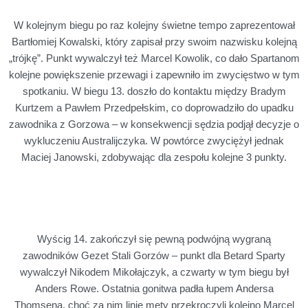
W kolejnym biegu po raz kolejny świetne tempo zaprezentował
Bartłomiej Kowalski, który zapisał przy swoim nazwisku kolejną
„trójkę”. Punkt wywalczył też Marcel Kowolik, co dało Spartanom
kolejne powiększenie przewagi i zapewniło im zwycięstwo w tym
spotkaniu. W biegu 13. doszło do kontaktu między Bradym
Kurtzem a Pawłem Przedpełskim, co doprowadziło do upadku
zawodnika z Gorzowa – w konsekwencji sędzia podjął decyzje o
wykluczeniu Australijczyka. W powtórce zwyciężył jednak
Maciej Janowski, zdobywając dla zespołu kolejne 3 punkty.
Wyścig 14. zakończył się pewną podwójną wygraną
zawodników Gezet Stali Gorzów – punkt dla Betard Sparty
wywalczył Nikodem Mikołajczyk, a czwarty w tym biegu był
Anders Rowe. Ostatnia gonitwa padła łupem Andersa
Thomsena, choć za nim linię mety przekroczyli kolejno Marcel