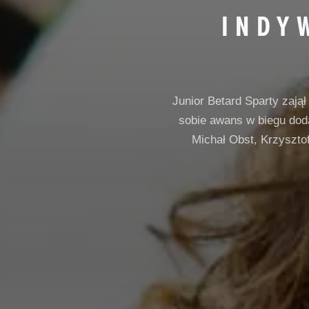
INDY
Junior Betard Sparty zają
sobie awans w biegu dod
Michał Obst, Krzysztof