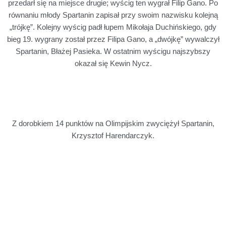
przedarł się na miejsce drugie; wyścig ten wygrał Filip Gano. Po
równaniu młody Spartanin zapisał przy swoim nazwisku kolejną
„trójkę”. Kolejny wyścig padł łupem Mikołaja Duchińskiego, gdy
bieg 19. wygrany został przez Filipa Gano, a „dwójkę” wywalczył
Spartanin, Błażej Pasieka. W ostatnim wyścigu najszybszy
okazał się Kewin Nycz.
Z dorobkiem 14 punktów na Olimpijskim zwyciężył Spartanin,
Krzysztof Harendarczyk.
Wyniki:
1.
Krzysztof Harendarczyk – 14 (3,3,3,2,3)
2. Filip Gano – 13 (1,3,3,3,3)