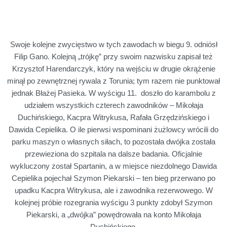
Swoje kolejne zwycięstwo w tych zawodach w biegu 9. odniósł
Filip Gano. Kolejną „trójkę” przy swoim nazwisku zapisał też
Krzysztof Harendarczyk, który na wejściu w drugie okrążenie
minął po zewnętrznej rywala z Torunia; tym razem nie punktował
jednak Błażej Pasieka. W wyścigu 11. doszło do karambolu z
udziałem wszystkich czterech zawodników – Mikołaja
Duchińskiego, Kacpra Witrykusa, Rafała Grzędzińskiego i
Dawida Cepielika. O ile pierwsi wspominani żużlowcy wrócili do
parku maszyn o własnych siłach, to pozostała dwójka została
przewieziona do szpitala na dalsze badania. Oficjalnie
wykluczony został Spartanin, a w miejsce niezdolnego Dawida
Cepielika pojechał Szymon Piekarski – ten bieg przerwano po
upadku Kacpra Witrykusa, ale i zawodnika rezerwowego. W
kolejnej próbie rozegrania wyścigu 3 punkty zdobył Szymon
Piekarski, a „dwójka” powędrowała na konto Mikołaja