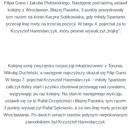
Filipa Gano i Jakuba Plutowskiego. Następnie pod taśmą ustawił
kolejny z Wrocławian, Błażej Pasieka. 3 punkty powędrowały
tym razem na konto Kacpra Sobkowiaka, gdy młody Spartanin
przeciął linię mety na trzeciej pozycji. W biegu 4. pojechał za to
Krzysztof Harendarczyk, który pewnie wywalczył „trójkę”.
Kolejną serię zwycięsko rozpoczął młodzieżowiec z Torunia,
Mikołaj Duchiński, a następnie najszybszy okazał się Filip Gano.
W biegu 7. pojechał Krzysztof Harendarczyk – młody Spartanin
zaliczył dobry start i szybko zbudował przewagę nad rywalami,
wygrywając po raz kolejny. Na starcie następnego wyścigu
ustawili się za to Rafał Grzędziński i Błażej Pasieka; tym razem
3 punkty wywalczył Rafał Sękowski, a za nim linię mety przecięli
Wrocławianie. Po dwóch seriach startów jedynym niepokonanym
zawodnikiem był Krzysztof Harendarczyk.