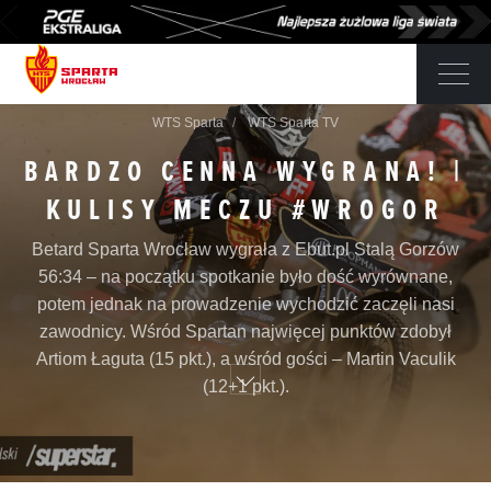
WTS Sparta
WTS Sparta TV
BARDZO CENNA WYGRANA! |
KULISY MECZU #WROGOR
Betard Sparta Wrocław wygrała z Ebut.pl Stalą Gorzów
56:34 – na początku spotkanie było dość wyrównane,
potem jednak na prowadzenie wychodzić zaczęli nasi
zawodnicy. Wśród Spartan najwięcej punktów zdobył
Artiom Łaguta (15 pkt.), a wśród gości – Martin Vaculik
(12+1 pkt.).