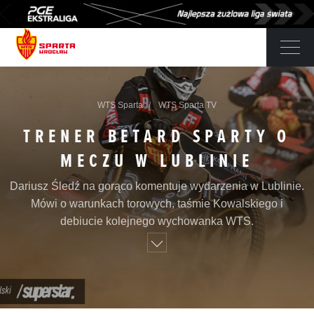
WTS Sparta
WTS Sparta TV
TRENER BETARD SPARTY O
MECZU W LUBLINIE
Dariusz Śledź na gorąco komentuje wydarzenia w Lublinie.
Mówi o warunkach torowych, taśmie Kowalskiego i
debiucie kolejnego wychowanka WTS.