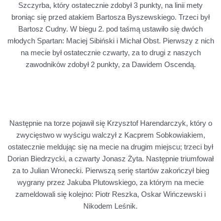
Szczyrba, który ostatecznie zdobył 3 punkty, na linii mety
broniąc się przed atakiem Bartosza Byszewskiego. Trzeci był
Bartosz Cudny. W biegu 2. pod taśmą ustawiło się dwóch
młodych Spartan: Maciej Sibiński i Michał Obst. Pierwszy z nich
na mecie był ostatecznie czwarty, za to drugi z naszych
zawodników zdobył 2 punkty, za Dawidem Oscendą.
Następnie na torze pojawił się Krzysztof Harendarczyk, który o
zwycięstwo w wyścigu walczył z Kacprem Sobkowiakiem,
ostatecznie meldując się na mecie na drugim miejscu; trzeci był
Dorian Biedrzycki, a czwarty Jonasz Żyta. Następnie triumfował
za to Julian Wronecki. Pierwszą serię startów zakończył bieg
wygrany przez Jakuba Plutowskiego, za którym na mecie
zameldowali się kolejno: Piotr Reszka, Oskar Wińczewski i
Nikodem Leśnik.