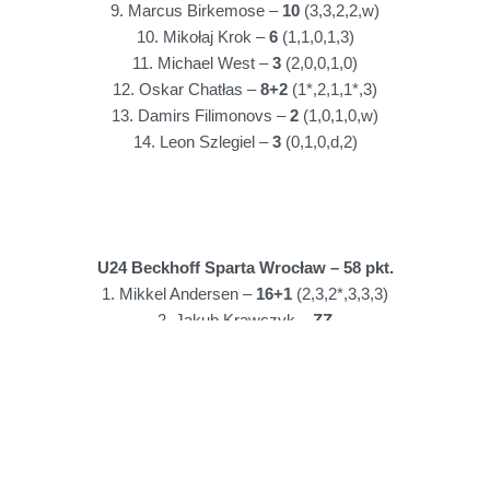
9. Marcus Birkemose –
10
(3,3,2,2,w)
10. Mikołaj Krok –
6
(1,1,0,1,3)
11. Michael West –
3
(2,0,0,1,0)
12. Oskar Chatłas –
8+2
(1*,2,1,1*,3)
13. Damirs Filimonovs –
2
(1,0,1,0,w)
14. Leon Szlegiel –
3
(0,1,0,d,2)
U24 Beckhoff Sparta Wrocław – 58 pkt.
1. Mikkel Andersen –
16+1
(2,3,2*,3,3,3)
2. Jakub Krawczyk –
ZZ
3. Francis Gusts –
15
(3,3,3,3,2,1)
4. Nikodem Mikołajczyk –
9+2
(0,2*,3,1,2*,1)
5. William Echardt Drejer –
12+1
(0,3,2,3,2*,2)
6. Krystian Gręda –
6+2
(2*,1,0,2*,0,1)