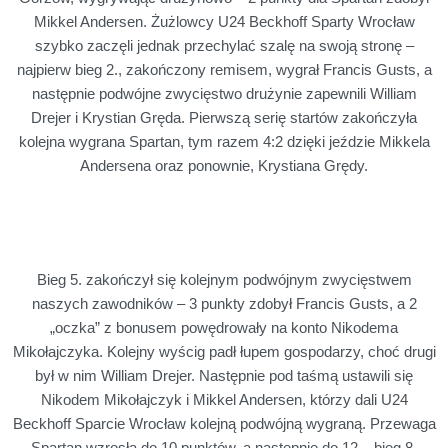
Mikkel Andersen. Żużlowcy U24 Beckhoff Sparty Wrocław
szybko zaczęli jednak przechylać szalę na swoją stronę –
najpierw bieg 2., zakończony remisem, wygrał Francis Gusts, a
następnie podwójne zwycięstwo drużynie zapewnili William
Drejer i Krystian Gręda. Pierwszą serię startów zakończyła
kolejna wygrana Spartan, tym razem 4:2 dzięki jeździe Mikkela
Andersena oraz ponownie, Krystiana Grędy.
Bieg 5. zakończył się kolejnym podwójnym zwycięstwem
naszych zawodników – 3 punkty zdobył Francis Gusts, a 2
„oczka” z bonusem powędrowały na konto Nikodema
Mikołajczyka. Kolejny wyścig padł łupem gospodarzy, choć drugi
był w nim William Drejer. Następnie pod taśmą ustawili się
Nikodem Mikołajczyk i Mikkel Andersen, którzy dali U24
Beckhoff Sparcie Wrocław kolejną podwójną wygraną. Przewaga
Spartan wzrosła do 10 punktów, a następnie do 12 – bieg 8.