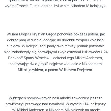
wygrał Francis Gusts, a trzeci był w nim Nikodem Mikołajczyk.
William Drejer i Krystian Gręda ponownie pokazali potem, jak
dobrze jadą w duecie, dodając do dorobku zespołu kolejne 5
punktów. W kolejnej serii padły dwa remisy, jednak pozostałe
biegi zakończyły się podwójnymi zwycięstwami żużlowców U24
Beckhoff Sparty Wrocław – dokonał tego Mikkel Andersen,
zdobywając dwie „trójki” najpierw w duecie z Nikodemem
Mikołajczykiem, a potem Williamem Drejerem.
W biegach nominowanych nasi młodzi zawodnicy jeszcze
powiększyli przewagę nad rywalami. W wyścigu 14. najlepszy
był Mikkel Andersen, a Nikodem Mikołajczyk na mecie