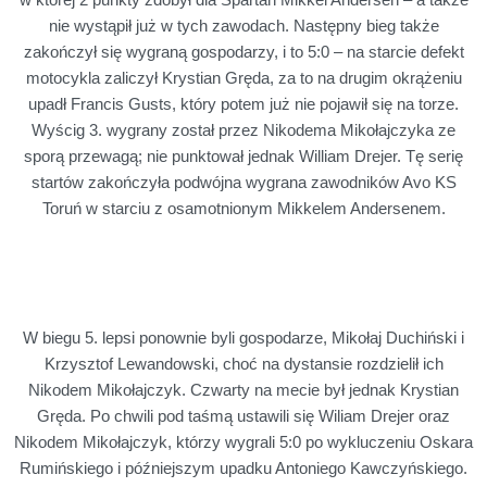
nie wystąpił już w tych zawodach. Następny bieg także
zakończył się wygraną gospodarzy, i to 5:0 – na starcie defekt
motocykla zaliczył Krystian Gręda, za to na drugim okrążeniu
upadł Francis Gusts, który potem już nie pojawił się na torze.
Wyścig 3. wygrany został przez Nikodema Mikołajczyka ze
sporą przewagą; nie punktował jednak William Drejer. Tę serię
startów zakończyła podwójna wygrana zawodników Avo KS
Toruń w starciu z osamotnionym Mikkelem Andersenem.
W biegu 5. lepsi ponownie byli gospodarze, Mikołaj Duchiński i
Krzysztof Lewandowski, choć na dystansie rozdzielił ich
Nikodem Mikołajczyk. Czwarty na mecie był jednak Krystian
Gręda. Po chwili pod taśmą ustawili się Wiliam Drejer oraz
Nikodem Mikołajczyk, którzy wygrali 5:0 po wykluczeniu Oskara
Rumińskiego i późniejszym upadku Antoniego Kawczyńskiego.