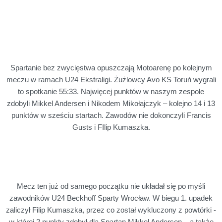
Spartanie bez zwycięstwa opuszczają Motoarenę po kolejnym
meczu w ramach U24 Ekstraligi. Żużlowcy Avo KS Toruń wygrali
to spotkanie 55:33. Najwięcej punktów w naszym zespole
zdobyli Mikkel Andersen i Nikodem Mikołajczyk – kolejno 14 i 13
punktów w sześciu startach. Zawodów nie dokonczyli Francis
Gusts i FIlip Kumaszka.
Mecz ten już od samego początku nie układał się po myśli
zawodników U24 Beckhoff Sparty Wrocław. W biegu 1. upadek
zaliczył Filip Kumaszka, przez co został wykluczony z powtórki -
w której 2 punkty zdobył dla Spartan Mikkel Andersen – a także