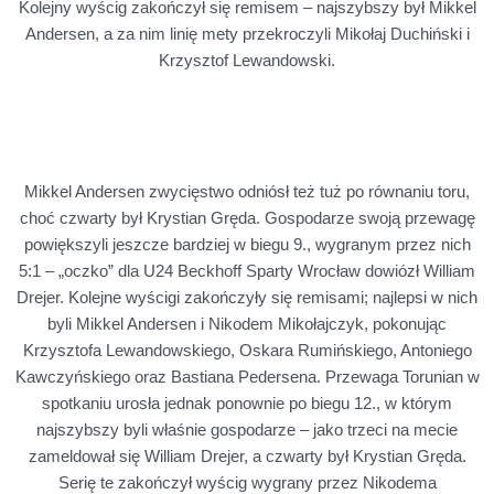
Kolejny wyścig zakończył się remisem – najszybszy był Mikkel
Andersen, a za nim linię mety przekroczyli Mikołaj Duchiński i
Krzysztof Lewandowski.
Mikkel Andersen zwycięstwo odniósł też tuż po równaniu toru,
choć czwarty był Krystian Gręda. Gospodarze swoją przewagę
powiększyli jeszcze bardziej w biegu 9., wygranym przez nich
5:1 – „oczko” dla U24 Beckhoff Sparty Wrocław dowiózł William
Drejer. Kolejne wyścigi zakończyły się remisami; najlepsi w nich
byli Mikkel Andersen i Nikodem Mikołajczyk, pokonując
Krzysztofa Lewandowskiego, Oskara Rumińskiego, Antoniego
Kawczyńskiego oraz Bastiana Pedersena. Przewaga Torunian w
spotkaniu urosła jednak ponownie po biegu 12., w którym
najszybszy byli właśnie gospodarze – jako trzeci na mecie
zameldował się William Drejer, a czwarty był Krystian Gręda.
Serię te zakończył wyścig wygrany przez Nikodema