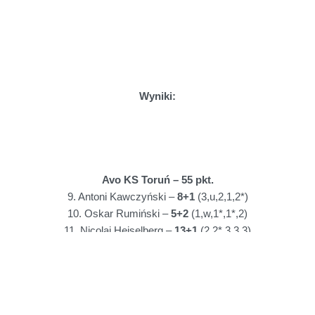
Wyniki:
Avo KS Toruń – 55 pkt.
9. Antoni Kawczyński –
8+1
(3,u,2,1,2*)
10. Oskar Rumiński –
5+2
(1,w,1*,1*,2)
11. Nicolai Heiselberg –
13+1
(2,2*,3,3,3)
12. Bastian Pedersen –
13+1
(3,3,2*,2,3)
13. Krzysztof Lewandowski –
7+1
(2,1,1,2,1*)
14. Mikołaj Duchiński –
9+2
(1*,3,2,2*,1)
15. Mateusz Affelt –
NS