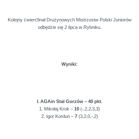
Kolejny ćwierćfinał Drużynowych Mistrzostw Polski Juniorów
odbędzie się 2 lipca w Rybniku.
Wyniki:
I. AGAin Stal Gorzów – 40 pkt.
1. Mikołaj Krok –
10
(-,2,2,3,3)
2. Igor Kordun –
7
(3,2,0,-,2)
3. Filip Bęczkowski –
6
(2,-,0,3,1)
4. Kewin Nycz –
7
(3,2,-,0,2)
17. Oskar Paluch –
10
(2,2,3,3)