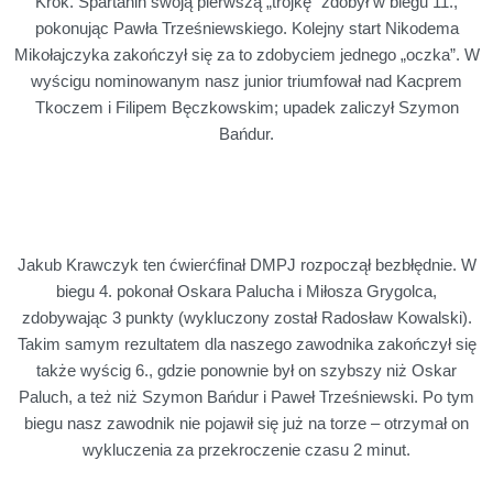
Krok. Spartanin swoją pierwszą „trójkę” zdobył w biegu 11.,
pokonując Pawła Trześniewskiego. Kolejny start Nikodema
Mikołajczyka zakończył się za to zdobyciem jednego „oczka”. W
wyścigu nominowanym nasz junior triumfował nad Kacprem
Tkoczem i Filipem Bęczkowskim; upadek zaliczył Szymon
Bańdur.
Jakub Krawczyk ten ćwierćfinał DMPJ rozpoczął bezbłędnie. W
biegu 4. pokonał Oskara Palucha i Miłosza Grygolca,
zdobywając 3 punkty (wykluczony został Radosław Kowalski).
Takim samym rezultatem dla naszego zawodnika zakończył się
także wyścig 6., gdzie ponownie był on szybszy niż Oskar
Paluch, a też niż Szymon Bańdur i Paweł Trześniewski. Po tym
biegu nasz zawodnik nie pojawił się już na torze – otrzymał on
wykluczenia za przekroczenie czasu 2 minut.