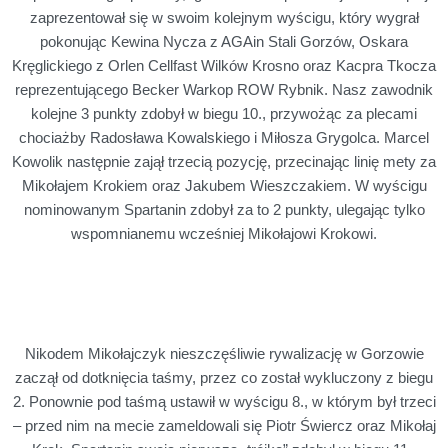
zaprezentował się w swoim kolejnym wyścigu, który wygrał
pokonując Kewina Nycza z AGAin Stali Gorzów, Oskara
Kręglickiego z Orlen Cellfast Wilków Krosno oraz Kacpra Tkocza
reprezentującego Becker Warkop ROW Rybnik. Nasz zawodnik
kolejne 3 punkty zdobył w biegu 10., przywożąc za plecami
chociażby Radosława Kowalskiego i Miłosza Grygolca. Marcel
Kowolik następnie zajął trzecią pozycję, przecinając linię mety za
Mikołajem Krokiem oraz Jakubem Wieszczakiem. W wyścigu
nominowanym Spartanin zdobył za to 2 punkty, ulegając tylko
wspomnianemu wcześniej Mikołajowi Krokowi.
Nikodem Mikołajczyk nieszczęśliwie rywalizację w Gorzowie
zaczął od dotknięcia taśmy, przez co został wykluczony z biegu
2. Ponownie pod taśmą ustawił w wyścigu 8., w którym był trzeci
– przed nim na mecie zameldowali się Piotr Świercz oraz Mikołaj