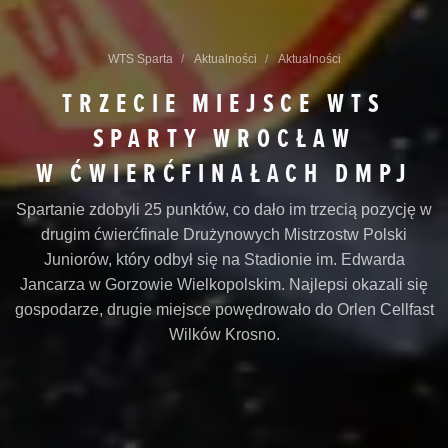
WTS Sparta
Aktualności
Aktualności
TRZECIE MIEJSCE WTS
SPARTY WROCŁAW
W ĆWIERĆFINAŁACH DMPJ
Spartanie zdobyli 25 punktów, co dało im trzecią pozycję w
drugim ćwierćfinale Drużynowych Mistrzostw Polski
Juniorów, który odbył się na Stadionie im. Edwarda
Jancarza w Gorzowie Wielkopolskim. Najlepsi okazali się
gospodarze, drugie miejsce powędrowało do Orlen Cellfast
Wilków Krosno.