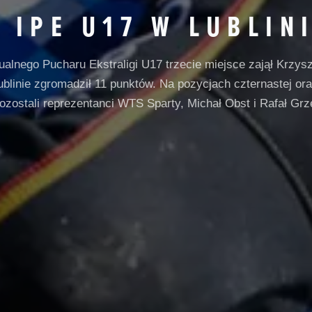
 IPE U17 W LUBLIN
ualnego Pucharu Ekstraligi U17 trzecie miejsce zajął Krzys
Lublinie zgromadził 11 punktów. Na pozycjach czternastej or
pozostali reprezentanci WTS Sparty, Michał Obst i Rafał Grz