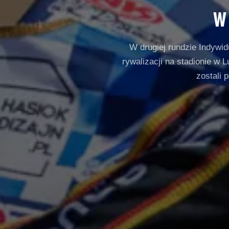
W
W drugiej rundzie Indywid
rywalizacji na stadionie w 
zostali 