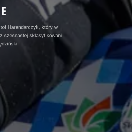
IE
ztof Harendarczyk, który w
az szesnastej sklasyfikowani
ędziński.