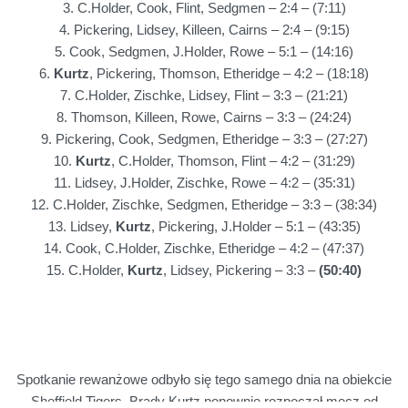
3. C.Holder, Cook, Flint, Sedgmen – 2:4 – (7:11)
4. Pickering, Lidsey, Killeen, Cairns – 2:4 – (9:15)
5. Cook, Sedgmen, J.Holder, Rowe – 5:1 – (14:16)
6.
Kurtz
, Pickering, Thomson, Etheridge – 4:2 – (18:18)
7. C.Holder, Zischke, Lidsey, Flint – 3:3 – (21:21)
8. Thomson, Killeen, Rowe, Cairns – 3:3 – (24:24)
9. Pickering, Cook, Sedgmen, Etheridge – 3:3 – (27:27)
10.
Kurtz
, C.Holder, Thomson, Flint – 4:2 – (31:29)
11. Lidsey, J.Holder, Zischke, Rowe – 4:2 – (35:31)
12. C.Holder, Zischke, Sedgmen, Etheridge – 3:3 – (38:34)
13. Lidsey,
Kurtz
, Pickering, J.Holder – 5:1 – (43:35)
14. Cook, C.Holder, Zischke, Etheridge – 4:2 – (47:37)
15. C.Holder,
Kurtz
, Lidsey, Pickering – 3:3 –
(50:40)
Spotkanie rewanżowe odbyło się tego samego dnia na obiekcie
Sheffield Tigers. Brady Kurtz ponownie rozpoczął mecz od