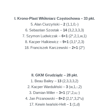
I. Krono-Plast Włókniarz Częstochowa – 33 pkt.
5. Alan Ciurzyński –
2
(1,1,0,-)
6. Sebastian Szostak –
14
(3,2,3,3,3)
7. Szymon Ludwiczak –
6+1
(2*,2,1,w,1)
8. Kacper Halkiewicz –
9+1
(3,1*,2,3)
18. Franciszek Karczewski –
2+1
(2*)
II. GKM Grudziądz – 28 pkt.
1. Beau Bailey –
13
(2,3,3,3,2)
2. Kacper Warduliński –
3
(w,1,-,2)
3. Damian Miller –
3+1
(1*,2,u,-)
4. Jan Przanowski –
8+2
(2,1*,3,2*u)
17. Kewin Iwański-Helt –
1
(1,d)