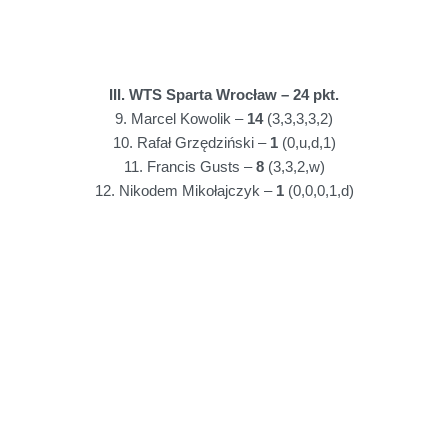
III. WTS Sparta Wrocław – 24 pkt.
9. Marcel Kowolik –
14
(3,3,3,3,2)
10. Rafał Grzędziński –
1
(0,u,d,1)
11. Francis Gusts –
8
(3,3,2,w)
12. Nikodem Mikołajczyk –
1
(0,0,0,1,d)
IV. Perłowa Przystań Stal Gorzów –
23 pkt.
13. Kewin Nycz –
5
(1,2,1,0,1)
14. Oskar Chatłas –
4
(0,w,2,2)
15. Hubert Jabłoński –
7+1
(1*,3,2,1)
16. Igor Kordun –
7+1
(2,0,1*,1,3)